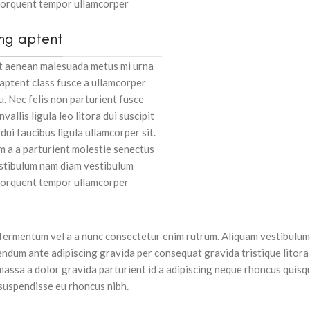
 torquent tempor ullamcorper
ing aptent
ut aenean malesuada metus mi urna
 aptent class fusce a ullamcorper
u. Nec felis non parturient fusce
vallis ligula leo litora dui suscipit
ui faucibus ligula ullamcorper sit.
m a a parturient molestie senectus
estibulum nam diam vestibulum
 torquent tempor ullamcorper
 fermentum vel a a nunc consectetur enim rutrum. Aliquam vestibulum
ndum ante adipiscing gravida per consequat gravida tristique litora
ssa a dolor gravida parturient id a adipiscing neque rhoncus quisq
suspendisse eu rhoncus nibh.