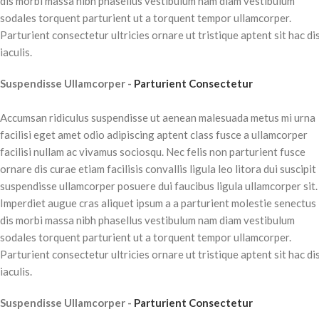
dis morbi massa nibh phasellus vestibulum nam diam vestibulum
sodales torquent parturient ut a torquent tempor ullamcorper.
Parturient consectetur ultricies ornare ut tristique aptent sit hac di
iaculis.
Suspendisse Ullamcorper -
Parturient Consectetur
Accumsan ridiculus suspendisse ut aenean malesuada metus mi urna
facilisi eget amet odio adipiscing aptent class fusce a ullamcorper
facilisi nullam ac vivamus sociosqu. Nec felis non parturient fusce
ornare dis curae etiam facilisis convallis ligula leo litora dui suscipit
suspendisse ullamcorper posuere dui faucibus ligula ullamcorper sit.
Imperdiet augue cras aliquet ipsum a a parturient molestie senectus
dis morbi massa nibh phasellus vestibulum nam diam vestibulum
sodales torquent parturient ut a torquent tempor ullamcorper.
Parturient consectetur ultricies ornare ut tristique aptent sit hac di
iaculis.
Suspendisse Ullamcorper -
Parturient Consectetur