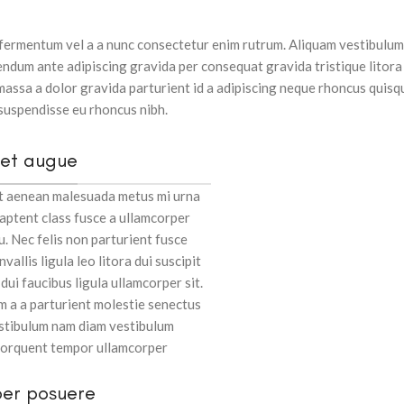
 fermentum vel a a nunc consectetur enim rutrum. Aliquam vestibulum
ndum ante adipiscing gravida per consequat gravida tristique litora
ssa a dolor gravida parturient id a adipiscing neque rhoncus quisq
suspendisse eu rhoncus nibh.
iet augue
ut aenean malesuada metus mi urna
 aptent class fusce a ullamcorper
u. Nec felis non parturient fusce
vallis ligula leo litora dui suscipit
ui faucibus ligula ullamcorper sit.
m a a parturient molestie senectus
estibulum nam diam vestibulum
 torquent tempor ullamcorper
per posuere