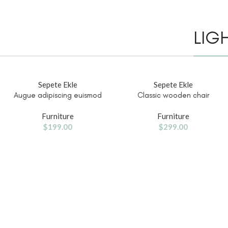
LIG
Sepete Ekle
Sepete Ekle
Augue adipiscing euismod
Classic wooden chair
Furniture
Furniture
$
199.00
$
299.00