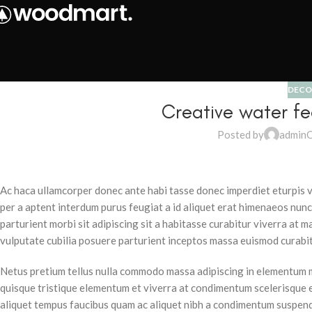
Summer 25% discount on all last year's products home decor
DECO
Creative water fe
Posted by
admin
O
Ac haca ullamcorper donec ante habi tasse donec imperdiet eturpis v
per a aptent interdum purus feugiat a id aliquet erat himenaeos nunc
parturient morbi sit adipiscing sit a habitasse curabitur viverra at 
vulputate cubilia posuere parturient inceptos massa euismod curabit
Netus pretium tellus nulla commodo massa adipiscing in elementum 
quisque tristique elementum et viverra at condimentum scelerisque eu
aliquet tempus faucibus quam ac aliquet nibh a condimentum suspend