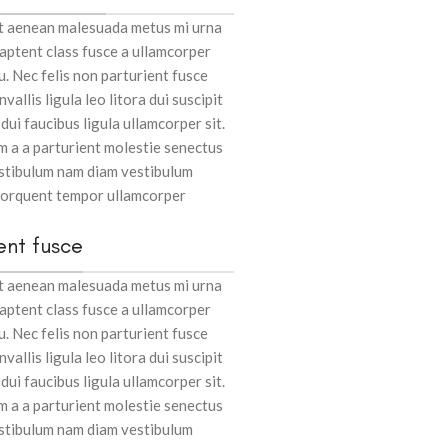
ut aenean malesuada metus mi urna
 aptent class fusce a ullamcorper
u. Nec felis non parturient fusce
vallis ligula leo litora dui suscipit
ui faucibus ligula ullamcorper sit.
m a a parturient molestie senectus
estibulum nam diam vestibulum
 torquent tempor ullamcorper
ent fusce
ut aenean malesuada metus mi urna
 aptent class fusce a ullamcorper
u. Nec felis non parturient fusce
vallis ligula leo litora dui suscipit
ui faucibus ligula ullamcorper sit.
m a a parturient molestie senectus
estibulum nam diam vestibulum