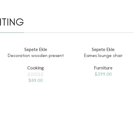
HTING
Sepete Ekle
Sepete Ekle
Decoration wooden present
Eames lounge chair
Cooking
Furniture
$
399.00
$
89.00