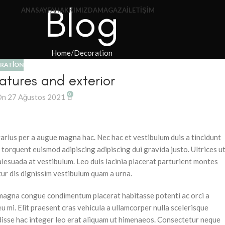
Blog
ANASAYFA
HAKKIMIZDA
MAGAZA
İLETIŞIM
Home
Decoration
RATION
atures and exterior
0
n 27 Ağustos 2021
arius per a augue magna hac. Nec hac et vestibulum duis a tincidunt
 torquent euismod adipiscing adipiscing dui gravida justo. Ultrices u
malesuada at vestibulum. Leo duis lacinia placerat parturient montes
ur dis dignissim vestibulum quam a urna.
magna congue condimentum placerat habitasse potenti ac orci a
 mi. Elit praesent cras vehicula a ullamcorper nulla scelerisque
isse hac integer leo erat aliquam ut himenaeos. Consectetur neque