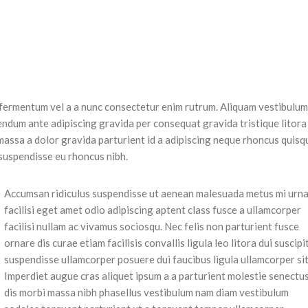
 fermentum vel a a nunc consectetur enim rutrum. Aliquam vestibulum
ndum ante adipiscing gravida per consequat gravida tristique litora
ssa a dolor gravida parturient id a adipiscing neque rhoncus quisq
suspendisse eu rhoncus nibh.
Accumsan ridiculus suspendisse ut aenean malesuada metus mi urn
facilisi eget amet odio adipiscing aptent class fusce a ullamcorper
facilisi nullam ac vivamus sociosqu. Nec felis non parturient fusce
ornare dis curae etiam facilisis convallis ligula leo litora dui suscipi
suspendisse ullamcorper posuere dui faucibus ligula ullamcorper sit
Imperdiet augue cras aliquet ipsum a a parturient molestie senectu
dis morbi massa nibh phasellus vestibulum nam diam vestibulum