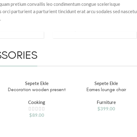
a quam pretium convallis leo condimentum congue scelerisque
rci parturient a parturient tincidunt erat arcu sodales sed nascetu
.
COOKING
SORIES
Sepete Ekle
Sepete Ekle
Decoration wooden present
Eames lounge chair
Cooking
Furniture
$
399.00
$
89.00