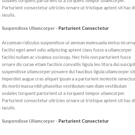
sodales torquent parturient ut a torquent tempor ullamcorper.
Parturient consectetur ultricies ornare ut tristique aptent sit hac d
s
iaculis.
Suspendisse Ullamcorper -
Parturient Consectetur
Accumsan ridiculus suspendisse ut aenean malesuada metus mi urn
facilisi eget amet odio adipiscing aptent class fusce a ullamcorper
facilisi nullam ac vivamus sociosqu. Nec felis non parturient fusce
ornare dis curae etiam facilisis convallis ligula leo litora dui suscipi
suspendisse ullamcorper posuere dui faucibus ligula ullamcorper sit
Imperdiet augue cras aliquet ipsum a a parturient molestie senectu
dis morbi massa nibh phasellus vestibulum nam diam vestibulum
sodales torquent parturient ut a torquent tempor ullamcorper.
Parturient consectetur ultricies ornare ut tristique aptent sit hac d
s
iaculis.
Suspendisse Ullamcorper -
Parturient Consectetur