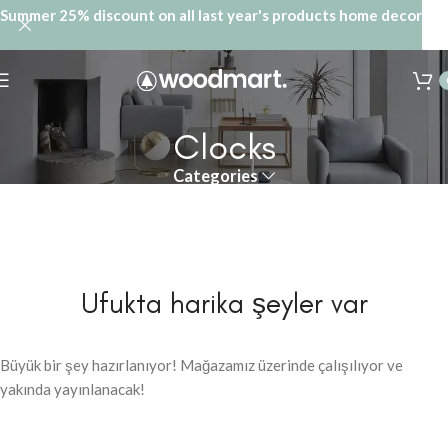
Summer 25% discount on all last year's products home decor
Clocks
Categories
Ufukta harika şeyler var
Büyük bir şey hazırlanıyor! Mağazamız üzerinde çalışılıyor ve
yakında yayınlanacak!